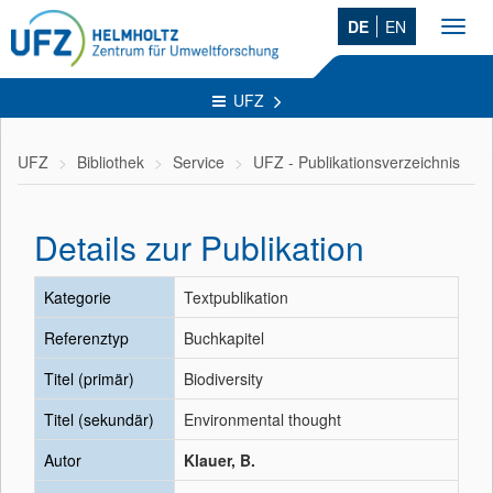
DE
EN
Toggl
navig
UFZ
UFZ
Bibliothek
Service
UFZ - Publikationsverzeichnis
Details zur Publikation
Kategorie
Textpublikation
Referenztyp
Buchkapitel
Titel (primär)
Biodiversity
Titel (sekundär)
Environmental thought
Autor
Klauer, B.