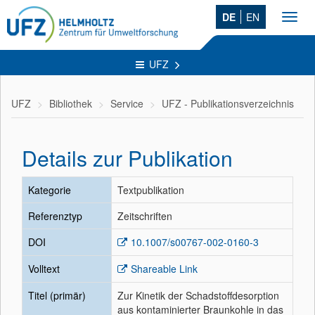
DE
EN
Toggl
navig
UFZ
UFZ
Bibliothek
Service
UFZ - Publikationsverzeichnis
Details zur Publikation
Kategorie
Textpublikation
Referenztyp
Zeitschriften
DOI
10.1007/s00767-002-0160-3
Volltext
Shareable Link
Titel (primär)
Zur Kinetik der Schadstoffdesorption
aus kontaminierter Braunkohle in das