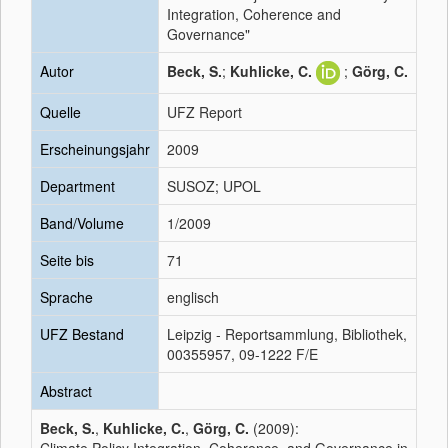
Integration, Coherence and
Governance"
Autor
Beck, S.
;
Kuhlicke, C.
;
Görg, C.
Quelle
UFZ Report
Erscheinungsjahr
2009
Department
SUSOZ; UPOL
Band/Volume
1/2009
Seite bis
71
Sprache
englisch
UFZ Bestand
Leipzig - Reportsammlung, Bibliothek,
00355957, 09-1222 F/E
Abstract
Beck, S.
,
Kuhlicke, C.
,
Görg, C.
(2009):