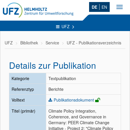
DE
EN
Toggl
navig
UFZ
UFZ
Bibliothek
Service
UFZ - Publikationsverzeichnis
Details zur Publikation
Kategorie
Textpublikation
Referenztyp
Berichte
Volltext
Publikationsdokument
Titel (primär)
Climate Policy Integration,
Coherence, and Governance in
Germany: PEER Climate Change
Initiative - Project 2: "Climate Policy