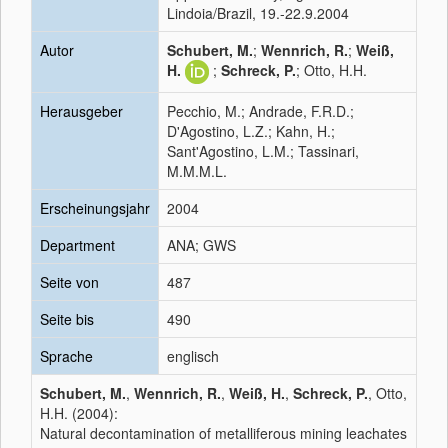
Lindoia/Brazil, 19.-22.9.2004
Autor
Schubert, M.
;
Wennrich, R.
;
Weiß,
H.
;
Schreck, P.
; Otto, H.H.
Herausgeber
Pecchio, M.; Andrade, F.R.D.;
D'Agostino, L.Z.; Kahn, H.;
Sant'Agostino, L.M.; Tassinari,
M.M.M.L.
Erscheinungsjahr
2004
Department
ANA; GWS
Seite von
487
Seite bis
490
Sprache
englisch
Schubert, M.
,
Wennrich, R.
,
Weiß, H.
,
Schreck, P.
, Otto,
H.H. (2004):
Natural decontamination of metalliferous mining leachates