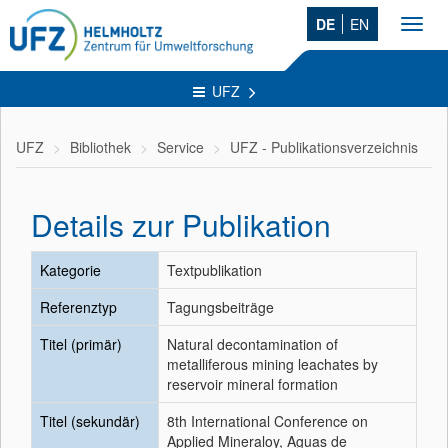
DE
EN
Toggl
navig
UFZ
UFZ
Bibliothek
Service
UFZ - Publikationsverzeichnis
Details zur Publikation
Kategorie
Textpublikation
Referenztyp
Tagungsbeiträge
Titel (primär)
Natural decontamination of
metalliferous mining leachates by
reservoir mineral formation
Titel (sekundär)
8th International Conference on
Applied Mineraloy, Aguas de