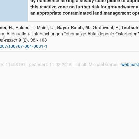
by transverse mixing a steady state plume of appro
this reactive zone no further risk for groundwater 
an appropriate contaminated land management optio
er, H.
, Holder, T., Maier, U.,
Bayer-Raich, M.
, Grathwohl, P.,
Teutsch,
ral Attenuation-Untersuchungen "ehemalige Abfalldeponie Osterhofen"
ndwasser
9
(2), 98 - 108
1007/s00767-004-0031-1
ffe: 11453191
geändert: 11.02.2016
Inhalt: Michael Garbe
webmast