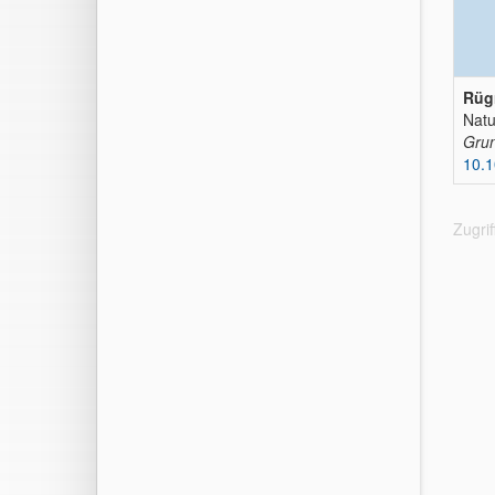
Rügn
Natu
Gru
10.
Zugri