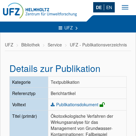
DE
EN
Toggl
navig
UFZ
UFZ
Bibliothek
Service
UFZ - Publikationsverzeichnis
Details zur Publikation
Kategorie
Textpublikation
Referenztyp
Berichtartikel
Volltext
Publikationsdokument
Titel (primär)
Ökotoxikologische Verfahren der
Wirkungsanalyse für das
Management von Grundwasser-
Kontaminationen: Fallbeispiel