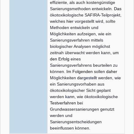
effiziente
,
als auch kostengünstige
Sanierungsmethoden entwickeln.
Das
ökotoxikologische SAFIRA-Teilprojekt
,
welches
hie
r
vorgestellt wird
,
sollte
Methoden entwickeln und
Möglichkeiten aufzeigen
,
wie ein
Sanierungsverfahren mittels
biologischer Analysen möglichst
zeitnah überwacht werden kann,
um
den Erfolg
eines
Sanierungsverfahrens beurteilen zu
können.
Im Folgenden
sollen
daher
Möglichkeiten
da
rgeste
ll
t
werden
,
wie
ein Sanierungsvorhaben aus
ökotoxikologischer Sicht geplant
werden
ka
nn
,
wie ökotoxikologische
Testverfahren
bei
Grundwassersanierungen genutzt
werden und
Sanierungsentscheidungen
beeinflussen können.