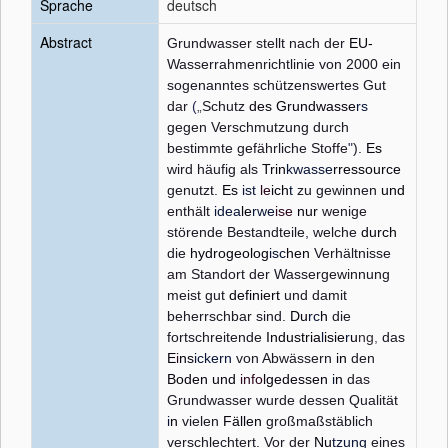
Sprache
deutsch
Abstract
Grundwasser stellt nach der
EU-
Wasserrahmenrichtlinie von 2000 ein
sogenanntes schützenswertes Gut
dar
(
„
Schutz
des Grundwasse
rs
gegen Verschmutzung durch
bestimmte gefährliche Stoffe
"
).
Es
wird häufig als
Trin
kwasse
rressource
genutzt.
Es
ist
le
ich
t
zu gewinnen
und
enthält
idea
le
rwe
ise
nur
wenige
störende Bestandteile
,
welche
durch
die
hydrogeolog
isc
hen
Verhältnisse
am Standort der Wassergewinnung
meist gut
definiert
und damit
beherrschbar sind.
Du
rc
h
die
fortschreitende
Industria
l
isie
r
u
ng
,
das
E
i
ns
ickern
von Abwässern
in
den
Boden und
info
lgedessen
i
n
das
Grundwasser wurde dessen Qualität
i
n
vielen
Fällen
großmaßstäblich
verschlechtert. Vor der
Nu
tzung
eines