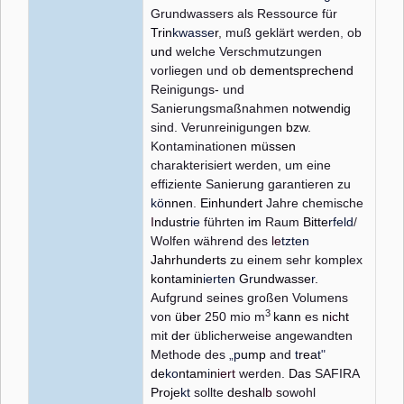
Grundwassers als Ressource für
Trin
kwasse
r
,
muß geklärt werden
,
ob
und
welche Verschmutzungen
vorliegen und ob
dementsprechend
Reinigungs- und
Sanierungsmaßnahmen
notwendig
sind. Verunreinigungen
bzw.
Kontaminationen
müssen
charakterisiert werden, um eine
effiziente Sanierung garantieren zu
kö
nnen
.
Einhundert
Jahre chemische
I
ndustr
ie
führten
im
Raum
Bitte
rfeld
/
Wolfen während des
le
tzten
Jahrhunderts
zu einem sehr komplex
kontamin
ierten
G
r
undwasse
r
.
Aufgrund seines großen Volumens
3
von
über
250 mio m
kann
es
n
ic
ht
mit
der
üblicherweise angewandten
Methode des
„
p
ump
and
t
rea
t
"
de
ko
ntam
i
n
iert
werden.
Das
SAFIRA
Proje
kt
sollte
desha
lb
sowohl