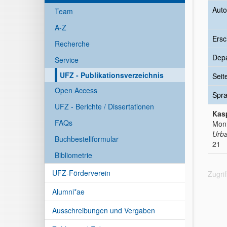
Auto
Team
A-Z
Ersc
Recherche
Dep
Service
UFZ - Publikationsverzeichnis
Seit
Open Access
Spr
UFZ - Berichte / Dissertationen
Kasp
FAQs
Moni
Urba
Buchbestellformular
21
Bibliometrie
UFZ-Förderverein
Zugri
Alumni*ae
Ausschreibungen und Vergaben