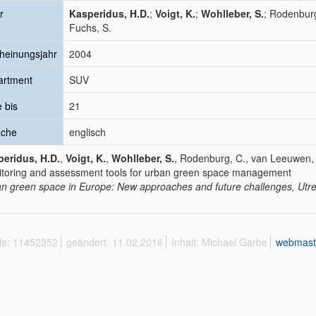
r
Kasperidus, H.D.
;
Voigt, K.
;
Wohlleber, S.
; Rodenburg
Fuchs, S.
heinungsjahr
2004
artment
SUV
e bis
21
ache
englisch
eridus, H.D.
,
Voigt, K.
,
Wohlleber, S.
, Rodenburg, C., van Leeuwen, E
toring and assessment tools for urban green space management
n green space in Europe: New approaches and future challenges, Utre
ffe: 11452352
geändert: 11.02.2016
Inhalt: Michael Garbe
webmast