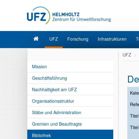
UFZ
Forschung
Infrastrukturen
T
UFZ
Mission
De
Geschäftsführung
Nachhaltigkeit am UFZ
Kate
Organisationsstruktur
Refe
Stäbe und Administration
Tite
Gremien und Beauftragte
Tite
Bibliothek