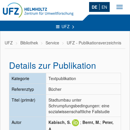
DE
EN
Toggl
navig
UFZ
UFZ
Bibliothek
Service
UFZ - Publikationsverzeichnis
Details zur Publikation
Kategorie
Textpublikation
Referenztyp
Bücher
Titel (primär)
Stadtumbau unter
Schrumpfungsbedingungen: eine
sozialwissenschaftliche Fallstudie
Autor
Kabisch, S.
;
Bernt, M.
;
Peter,
A.