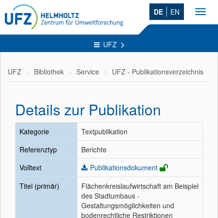
DE
EN
Toggl
navig
UFZ
UFZ
Bibliothek
Service
UFZ - Publikationsverzeichnis
Details zur Publikation
Kategorie
Textpublikation
Referenztyp
Berichte
Volltext
Publikationsdokument
Titel (primär)
Flächenkreislaufwirtschaft am Beispiel
des Stadtumbaus -
Gestaltungsmöglichkeiten und
bodenrechtliche Restriktionen