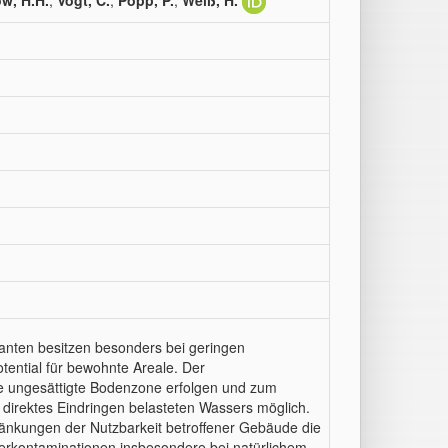
w, H.H.
;
Vogt, C.
;
Popp, P.
;
Weiß, H.
anten besitzen besonders bei geringen
ential für bewohnte Areale. Der
ie ungesättigte Bodenzone erfolgen und zum
direktes Eindringen belasteten Wassers möglich.
ränkungen der Nutzbarkeit betroffener Gebäude die
erkontaminationen insbesondere bei natürlichem