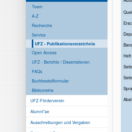
Auto
Team
Quel
A-Z
Ersc
Recherche
Dep
Service
UFZ - Publikationsverzeichnis
Ban
Open Access
Heft
UFZ - Berichte / Dissertationen
Seit
FAQs
Seit
Buchbestellformular
Spr
Bibliometrie
Abst
UFZ-Förderverein
Alumni*ae
Ausschreibungen und Vergaben