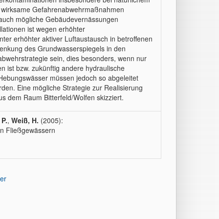
nd wirksame Gefahrenabwehrmaßnahmen
ls auch mögliche Gebäudevernässungen
llationen ist wegen erhöhter
ter erhöhter aktiver Luftaustausch in betroffenen
senkung des Grundwasserspiegels in den
nabwehrstrategie sein, dies besonders, wenn nur
ist bzw. zukünftig andere hydraulische
Hebungswässer müssen jedoch so abgeleitet
rden. Eine mögliche Strategie zur Realisierung
us dem Raum Bitterfeld/Wolfen skizziert.
 P.
,
Weiß, H.
(2005):
 in Fließgewässern
er