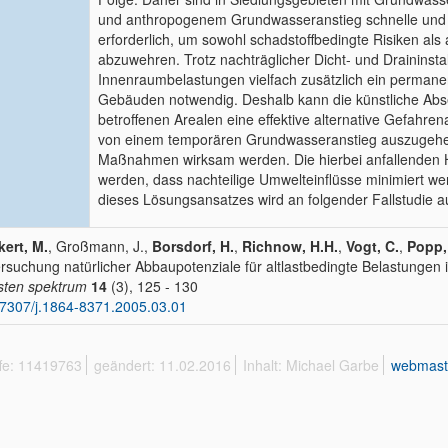
und anthropogenem Grundwasseranstieg schnelle u
erforderlich, um sowohl schadstoffbedingte Risiken a
abzuwehren. Trotz nachträglicher Dicht- und Draininsta
Innenraumbelastungen vielfach zusätzlich ein permanen
Gebäuden notwendig. Deshalb kann die künstliche Ab
betroffenen Arealen eine effektive alternative Gefahre
von einem temporären Grundwasseranstieg auszugehen 
Maßnahmen wirksam werden. Die hierbei anfallenden 
werden, dass nachteilige Umwelteinflüsse minimiert we
dieses Lösungsansatzes wird an folgender Fallstudie a
ert, M.
, Großmann, J.,
Borsdorf, H.
,
Richnow, H.H.
,
Vogt, C.
,
Popp,
rsuchung natürlicher Abbaupotenziale für altlastbedingte Belastungen
asten spektrum
14
(3), 125 - 130
7307/j.1864-8371.2005.03.01
ffe: 11419763
geändert: 11.02.2016
Inhalt: Michael Garbe
webmast