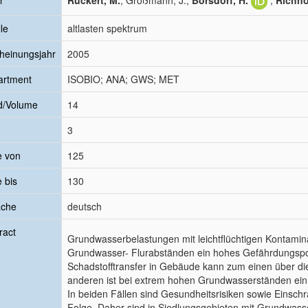
r
Rückert, M.
; Großmann, J.;
Borsdorf, H.
;
Richno
le
altlasten spektrum
heinungsjahr
2005
artment
ISOBIO; ANA; GWS; MET
d/Volume
14
3
e von
125
e bis
130
ache
deutsch
ract
Grundwasserbelastungen mit leichtflüchtigen Kontamin
Grundwasser- Flurabständen ein hohes Gefährdungspot
Schadstofftransfer in Gebäude kann zum einen über d
anderen ist bei extrem hohen Grundwasserständen ein 
In beiden Fällen sind Gesundheitsrisiken sowie Einsch
Folge. Daher sind in Siedlungsgebieten mit Grundwass