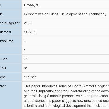
r
Gross, M.
le
Perspectives on Global Development and Technology
heinungsjahr
2005
artment
SUSOZ
d/Volume
4
1
e von
45
e bis
61
ache
englisch
ract
This paper introduces some of Georg Simmel's neglect
and their implications for the understanding of the dev
general. Using Simmel's perspective on the production 
a touchstone, this paper suggests how unexpected occu
scientific and technological development that includes t