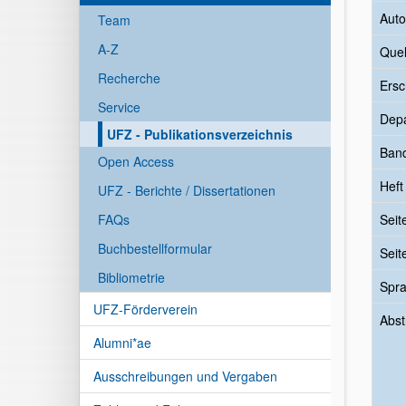
Auto
Team
A-Z
Quel
Recherche
Ersc
Service
Dep
UFZ - Publikationsverzeichnis
Ban
Open Access
Heft
UFZ - Berichte / Dissertationen
FAQs
Seit
Buchbestellformular
Seit
Bibliometrie
Spr
UFZ-Förderverein
Abst
Alumni*ae
Ausschreibungen und Vergaben