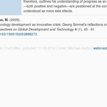
therefore, outlines his understanding of progress as a
—both positive and negative—are positioned at the co
understood as mere side efiects.
s, M.
(2005):
nology development as innovative crisis: Georg Simmel's reflections 
pectives on Global Development and Technology
4
(1), 45 - 61
1163/1569150053888272
ffe: 11451884
geändert: 11.02.2016
Inhalt: Michael Garbe
webmast