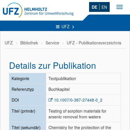
DE
EN
Toggl
navig
UFZ
UFZ
Bibliothek
Service
UFZ - Publikationsverzeichnis
Details zur Publikation
Kategorie
Textpublikation
Referenztyp
Buchkapitel
DOI
10.1007/0-387-27448-0_2
Titel (primär)
Testing of sorption materials for
arsenic removal from waters
Titel (sekundär)
Chemistry for the protection of the