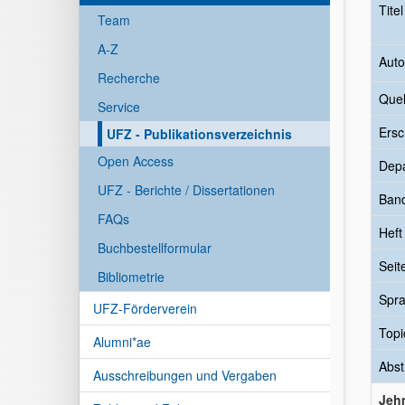
Tite
Team
A-Z
Auto
Recherche
Quel
Service
Ersc
UFZ - Publikationsverzeichnis
Open Access
Dep
UFZ - Berichte / Dissertationen
Ban
FAQs
Heft
Buchbestellformular
Seit
Bibliometrie
Spr
UFZ-Förderverein
Topi
Alumni*ae
Abst
Ausschreibungen und Vergaben
Jehm