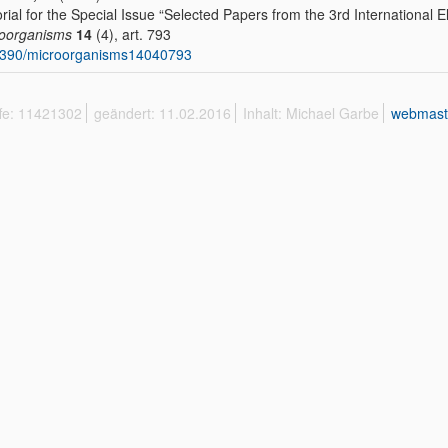
orial for the Special Issue “Selected Papers from the 3rd Internationa
oorganisms
14
(4), art. 793
3390/microorganisms14040793
ffe: 11421302
geändert: 11.02.2016
Inhalt: Michael Garbe
webmast