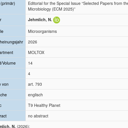
l (primär)
Editorial for the Special Issue “Selected Papers from t
Microbiology (ECM 2025)”
r
Jehmlich, N.
le
Microorganisms
heinungsjahr
2026
artment
MOLTOX
d/Volume
14
4
e von
art. 793
ache
englisch
c
T9 Healthy Planet
ract
no abstract
lich, N.
(2026):