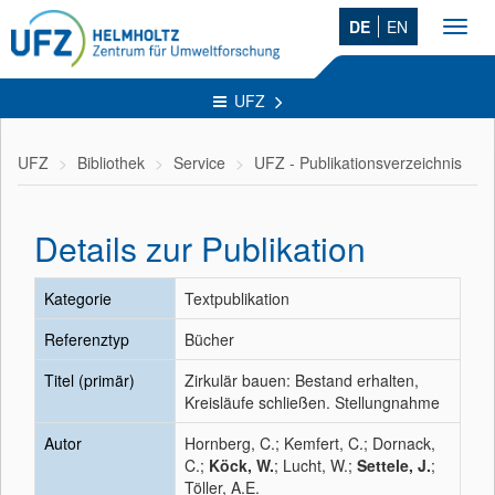
DE
EN
Toggl
navig
UFZ
UFZ
Bibliothek
Service
UFZ - Publikationsverzeichnis
Details zur Publikation
Kategorie
Textpublikation
Referenztyp
Bücher
Titel (primär)
Zirkulär bauen: Bestand erhalten,
Kreisläufe schließen. Stellungnahme
Autor
Hornberg, C.; Kemfert, C.; Dornack,
C.;
Köck, W.
; Lucht, W.;
Settele, J.
;
Töller, A.E.