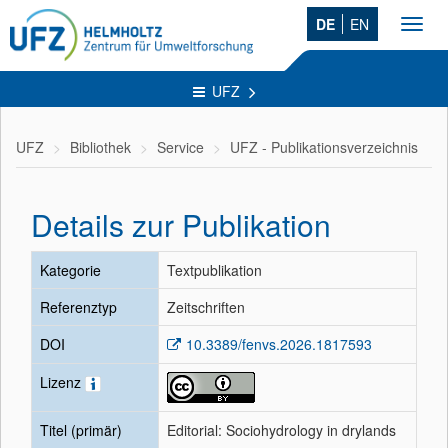
DE
EN
Toggl
navig
UFZ
UFZ
Bibliothek
Service
UFZ - Publikationsverzeichnis
Details zur Publikation
Kategorie
Textpublikation
Referenztyp
Zeitschriften
DOI
10.3389/fenvs.2026.1817593
Lizenz
Titel (primär)
Editorial: Sociohydrology in drylands