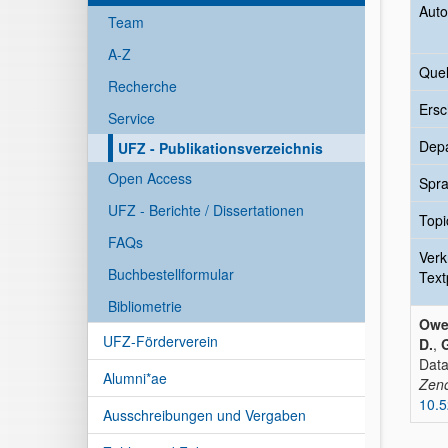
Auto
Team
A-Z
Quel
Recherche
Ersc
Service
Dep
UFZ - Publikationsverzeichnis
Open Access
Spr
UFZ - Berichte / Dissertationen
Topi
FAQs
Verk
Buchbestellformular
Text
Bibliometrie
Owe
UFZ-Förderverein
D.
,
G
Data
Alumni*ae
Zen
10.
Ausschreibungen und Vergaben