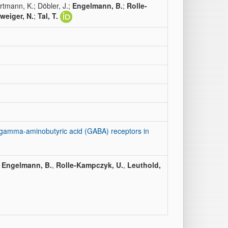
artmann, K.; Döbler, J.;
Engelmann, B.
;
Rolle-
weiger, N.
;
Tal, T.
 gamma-aminobutyric acid (GABA) receptors in
,
Engelmann, B.
,
Rolle-Kampczyk, U.
,
Leuthold,