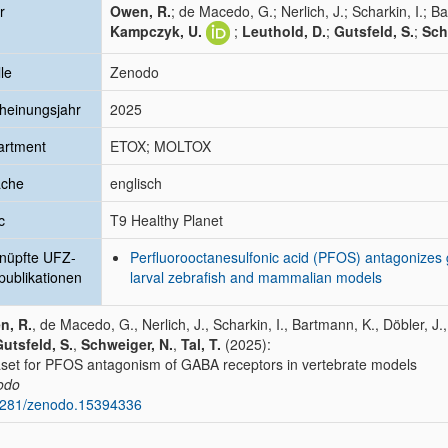
r
Owen, R.
; de Macedo, G.; Nerlich, J.; Scharkin, I.; B
Kampczyk, U.
;
Leuthold, D.
;
Gutsfeld, S.
;
Sch
le
Zenodo
heinungsjahr
2025
artment
ETOX; MOLTOX
ache
englisch
c
T9 Healthy Planet
nüpfte UFZ-
Perfluorooctanesulfonic acid (PFOS) antagonizes
publikationen
larval zebrafish and mammalian models
n, R.
, de Macedo, G., Nerlich, J., Scharkin, I., Bartmann, K., Döbler, J.
utsfeld, S.
,
Schweiger, N.
,
Tal, T.
(2025):
set for PFOS antagonism of GABA receptors in vertebrate models
odo
5281/zenodo.15394336