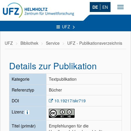
DE
EN
Toggl
navig
UFZ
UFZ
Bibliothek
Service
UFZ - Publikationsverzeichnis
Details zur Publikation
Kategorie
Textpublikation
Referenztyp
Bücher
DOI
10.19217/skr719
Lizenz
Titel (primär)
Empfehlungen für die