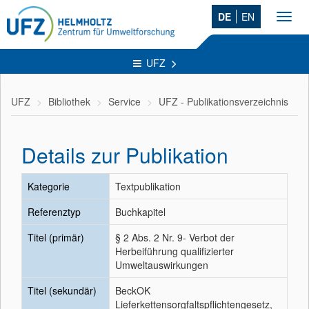
DE
EN
Toggl
navig
UFZ
UFZ
Bibliothek
Service
UFZ - Publikationsverzeichnis
Details zur Publikation
Kategorie
Textpublikation
Referenztyp
Buchkapitel
Titel (primär)
§ 2 Abs. 2 Nr. 9- Verbot der
Herbeiführung qualifizierter
Umweltauswirkungen
Titel (sekundär)
BeckOK
Lieferkettensorgfaltspflichtengesetz,