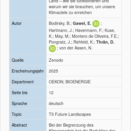
Land – wie sie funktionieren und
warum wir sie brauchen, um unsere
Klimaziele zu erreichen
Autor
Bodirsky, B.;
Gawel, E.
;
Hartmann, J.; Havermann, F.; Kuse,
K.; May, M.; Montero de Oliveira, F.E.;
Pongratz, J.; Rehfeld, K.;
Thrän, D.
; von der Assen, N.
Quelle
Zenodo
Erscheinungsjahr
2025
Department
OEKON; BIOENERGIE
Seite bis
12
Sprache
deutsch
Topic
T5 Future Landscapes
Abstract
Bei der Begrenzung des
Klimawandels hat die Reduktion der