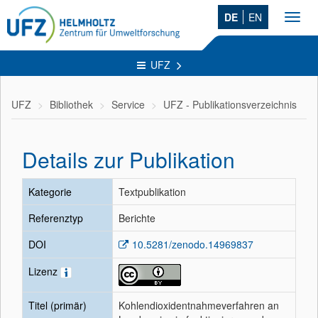
DE
EN
Toggl
navig
UFZ
UFZ
Bibliothek
Service
UFZ - Publikationsverzeichnis
Details zur Publikation
Kategorie
Textpublikation
Referenztyp
Berichte
DOI
10.5281/zenodo.14969837
Lizenz
Titel (primär)
Kohlendioxidentnahmeverfahren an