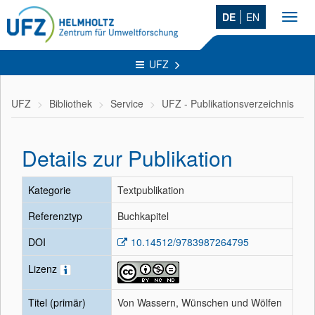
DE
EN
Toggl
navig
UFZ
UFZ
Bibliothek
Service
UFZ - Publikationsverzeichnis
Details zur Publikation
Kategorie
Textpublikation
Referenztyp
Buchkapitel
DOI
10.14512/9783987264795
Lizenz
Titel (primär)
Von Wassern, Wünschen und Wölfen