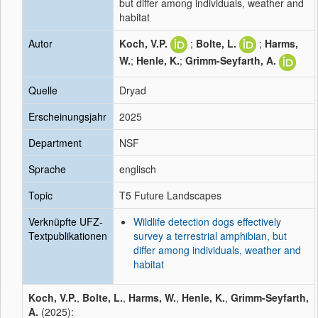
but differ among individuals, weather and
habitat
Autor
Koch, V.P.
;
Bolte, L.
;
Harms,
W.
;
Henle, K.
;
Grimm-Seyfarth, A.
Quelle
Dryad
Erscheinungsjahr
2025
Department
NSF
Sprache
englisch
Topic
T5 Future Landscapes
Verknüpfte UFZ-
Wildlife detection dogs effectively
Textpublikationen
survey a terrestrial amphibian, but
differ among individuals, weather and
habitat
Koch, V.P.
,
Bolte, L.
,
Harms, W.
,
Henle, K.
,
Grimm-Seyfarth,
A.
(2025):