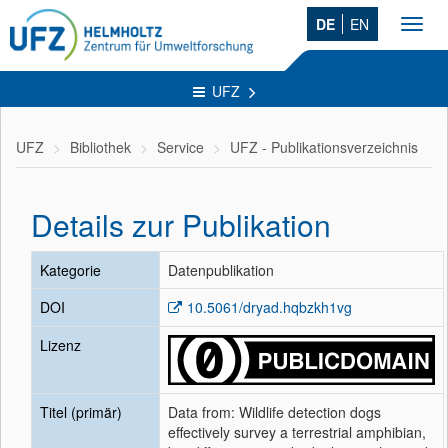
DE
EN
Toggl
navig
UFZ
UFZ
Bibliothek
Service
UFZ - Publikationsverzeichnis
Details zur Publikation
Kategorie
Datenpublikation
DOI
10.5061/dryad.hqbzkh1vg
Lizenz
Titel (primär)
Data from: Wildlife detection dogs
effectively survey a terrestrial amphibian,