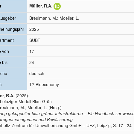
r
Müller, R.A.
ausgeber
Breulmann, M.; Moeller, L.
heinungsjahr
2025
artment
SUBT
e von
17
e bis
24
ache
deutsch
c
T7 Bioeconomy
er, R.A.
(2025):
Leipziger Modell Blau-Grün
Breulmann, M., Moeller, L. (Hrsg.)
ung gekoppelter blau-grüner Infrastrukturen – Ein Handbuch zur wasser
rkregenmanagement und Bewässerung
holtz-Zentrum für Umweltforschung GmbH – UFZ, Leipzig, S. 17 - 24