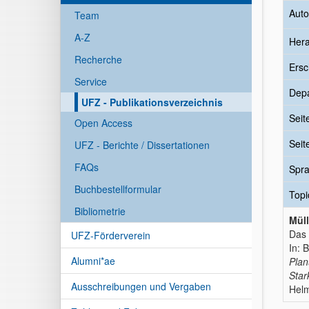
Auto
Team
A-Z
Her
Recherche
Ersc
Service
Dep
UFZ - Publikationsverzeichnis
Seit
Open Access
Seit
UFZ - Berichte / Dissertationen
FAQs
Spr
Buchbestellformular
Topi
Bibliometrie
Müll
Das 
UFZ-Förderverein
In: 
Alumni*ae
Plan
Sta
Ausschreibungen und Vergaben
Helm