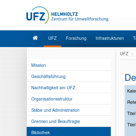
UFZ
Forschung
Infrastrukturen
T
UFZ
Mission
De
Geschäftsführung
Nachhaltigkeit am UFZ
Kate
Organisationsstruktur
Refe
Stäbe und Administration
Tite
Gremien und Beauftragte
Tite
Bibliothek