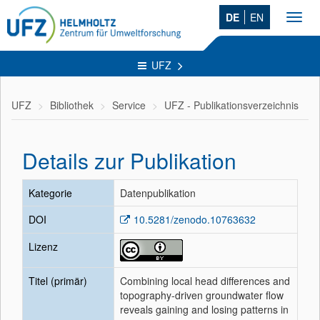
DE
EN
Toggl
navig
UFZ
UFZ
Bibliothek
Service
UFZ - Publikationsverzeichnis
Details zur Publikation
Kategorie
Datenpublikation
DOI
10.5281/zenodo.10763632
Lizenz
Titel (primär)
Combining local head differences and
topography-driven groundwater flow
reveals gaining and losing patterns in