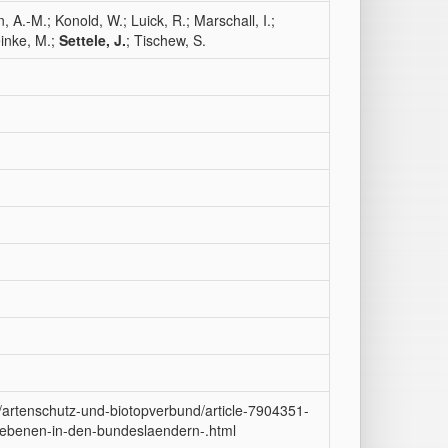
, A.-M.; Konold, W.; Luick, R.; Marschall, I.;
einke, M.;
Settele, J.
; Tischew, S.
n/artenschutz-und-biotopverbund/article-7904351-
sebenen-in-den-bundeslaendern-.html