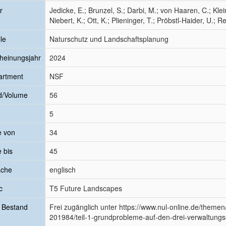
r
Jedicke, E.; Brunzel, S.; Darbi, M.; von Haaren, C.; Klein
Niebert, K.; Ott, K.; Plieninger, T.; Pröbstl-Haider, U.; R
le
Naturschutz und Landschaftsplanung
heinungsjahr
2024
artment
NSF
d/Volume
56
5
e von
34
e bis
45
ache
englisch
c
T5 Future Landscapes
 Bestand
Frei zugänglich unter https://www.nul-online.de/theme
201984/teil-1-grundprobleme-auf-den-drei-verwaltung