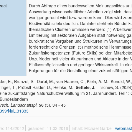
ract
Durch Abfrage eines bundesweiten Meinungsbildes unte
Auswertung wissenschaftlicher Arbeiten zeigt sich, da
weniger gerecht wird bzw. werden kann. Dies wird zuers
Biodiversitätsziele deutlich. Dahinter steht ein Bündel
thematischen Clustern umrissen werden: (1) Arbeitsverd
Limitierung mit sektoralen Aufgaben statt notwendig gan
bürokratische Vorgaben und Strukturen im Verwaltungsh
förderrechtliche Grenzen, (5) methodische Hemmniss
Zukunftskompetenzen (Future Skills) bei den Mitarbei
Unzufriedenheit vieler Akteurinnen und Akteure in der
Einflussmöglichkeiten und geringer Wirksamkeit. In ein
Folgerungen für die Gestaltung einer zukunftsfähigen 
cke, E., Brunzel, S., Darbi, M., von Haaren, C., Klein, A.-M., Konold, W., L
ninger, T., Pröbstl-Haider, U., Reinke, M.,
Settele, J.
, Tischew, S. (2024)
eine zukunftsfähige Naturschutzverwaltung im 21. Jahrhundert. Teil 1
 Bundesländern
rsch. Landschaftspl.
56
(5), 34 - 45
1399/NuL.31333
ffe: 11422042
geändert: 11.02.2016
Inhalt: Michael Garbe
webmast