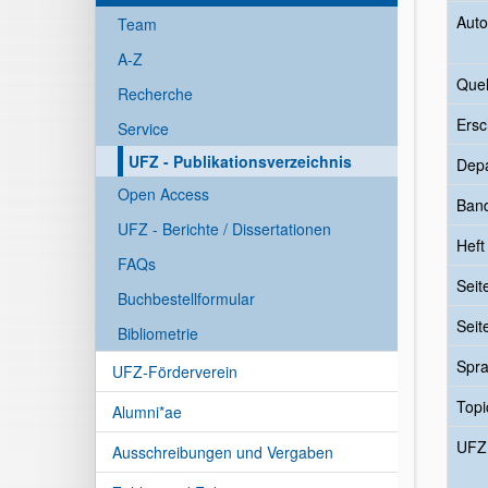
Auto
Team
A-Z
Quel
Recherche
Ersc
Service
UFZ - Publikationsverzeichnis
Dep
Open Access
Ban
UFZ - Berichte / Dissertationen
Heft
FAQs
Seit
Buchbestellformular
Seit
Bibliometrie
Spr
UFZ-Förderverein
Topi
Alumni*ae
UFZ
Ausschreibungen und Vergaben