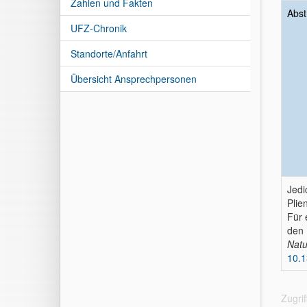
Zahlen und Fakten
Abst
UFZ-Chronik
Standorte/Anfahrt
Übersicht Ansprechpersonen
Jedi
Plie
Für 
den
Natu
10.
Zugri