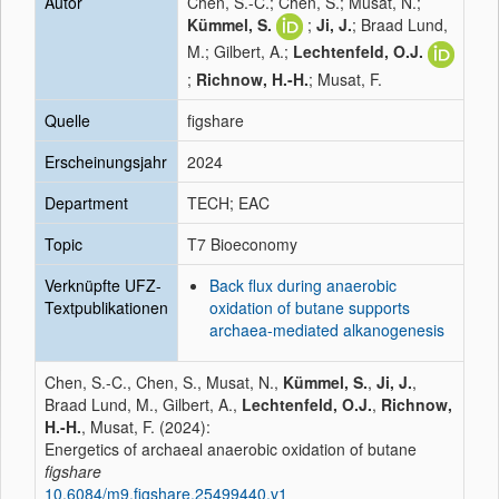
Autor
Chen, S.-C.; Chen, S.; Musat, N.;
Kümmel, S.
;
Ji, J.
; Braad Lund,
M.; Gilbert, A.;
Lechtenfeld, O.J.
;
Richnow, H.-H.
; Musat, F.
Quelle
figshare
Erscheinungsjahr
2024
Department
TECH; EAC
Topic
T7 Bioeconomy
Verknüpfte UFZ-
Back flux during anaerobic
Textpublikationen
oxidation of butane supports
archaea-mediated alkanogenesis
Chen, S.-C., Chen, S., Musat, N.,
Kümmel, S.
,
Ji, J.
,
Braad Lund, M., Gilbert, A.,
Lechtenfeld, O.J.
,
Richnow,
H.-H.
, Musat, F. (2024):
Energetics of archaeal anaerobic oxidation of butane
figshare
10.6084/m9.figshare.25499440.v1