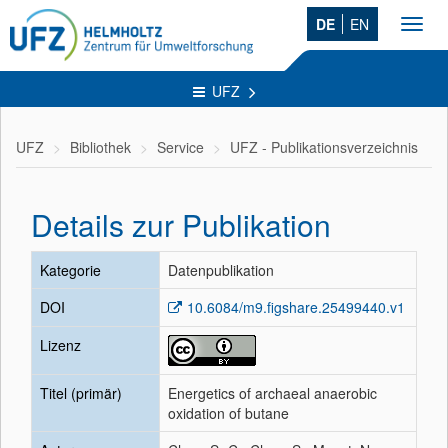
DE
EN
Toggl
navig
UFZ
UFZ
Bibliothek
Service
UFZ - Publikationsverzeichnis
Details zur Publikation
Kategorie
Datenpublikation
DOI
10.6084/m9.figshare.25499440.v1
Lizenz
Titel (primär)
Energetics of archaeal anaerobic
oxidation of butane