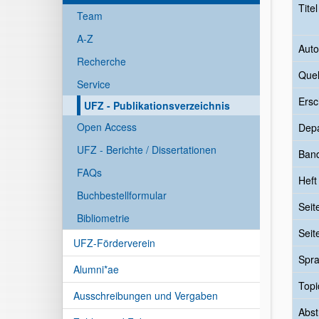
Tite
Team
A-Z
Auto
Recherche
Quel
Service
Ersc
UFZ - Publikationsverzeichnis
Open Access
Dep
UFZ - Berichte / Dissertationen
Ban
FAQs
Heft
Buchbestellformular
Seit
Bibliometrie
Seit
UFZ-Förderverein
Spr
Alumni*ae
Topi
Ausschreibungen und Vergaben
Abst