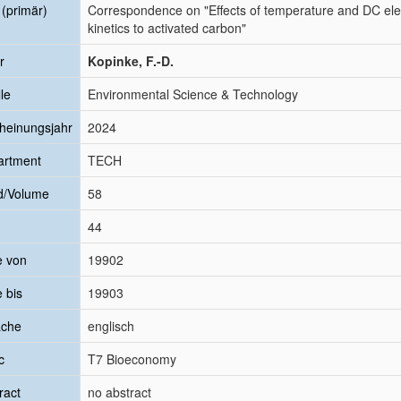
l (primär)
Correspondence on "Effects of temperature and DC elect
kinetics to activated carbon"
r
Kopinke, F.-D.
le
Environmental Science & Technology
heinungsjahr
2024
artment
TECH
d/Volume
58
44
e von
19902
e bis
19903
ache
englisch
c
T7 Bioeconomy
ract
no abstract