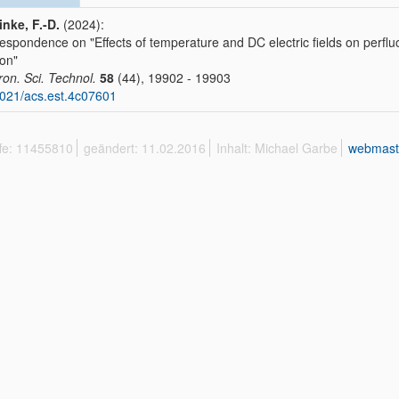
nke, F.-D.
(2024):
espondence on "Effects of temperature and DC electric fields on perfluo
on"
ron. Sci. Technol.
58
(44), 19902 - 19903
021/acs.est.4c07601
ffe: 11455810
geändert: 11.02.2016
Inhalt: Michael Garbe
webmast