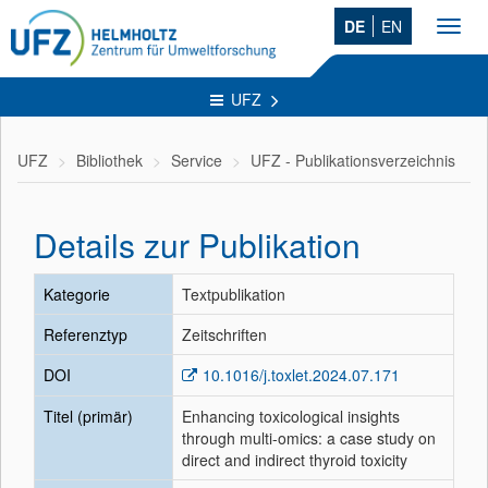
DE
EN
Toggl
navig
UFZ
UFZ
Bibliothek
Service
UFZ - Publikationsverzeichnis
Details zur Publikation
Kategorie
Textpublikation
Referenztyp
Zeitschriften
DOI
10.1016/j.toxlet.2024.07.171
Titel (primär)
Enhancing toxicological insights
through multi-omics: a case study on
direct and indirect thyroid toxicity