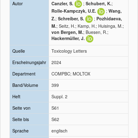
Autor
Canzler, S.
;
Schubert, K.
;
Rolle-Kampczyk, U.E.
;
Wang,
Z.
;
Schreiber, S.
;
Pozhidaeva,
M.
; Seitz, H.; Kamp, H.; Huisinga, M.;
von Bergen, M.
; Buesen, R.;
Hackermüller, J.
Quelle
Toxicology Letters
Erscheinungsjahr
2024
Department
COMPBC; MOLTOX
Band/Volume
399
Heft
Suppl. 2
Seite von
S61
Seite bis
S62
Sprache
englisch