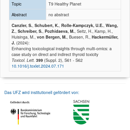
Topic
T9 Healthy Planet
Abstract
no abstract
Canzler, S.
,
Schubert, K.
,
Rolle-Kampczyk, U.E.
,
Wang,
Z.
,
Schreiber, S.
,
Pozhidaeva, M.
, Seitz, H., Kamp, H.,
Huisinga, M.,
von Bergen, M.
, Buesen, R.,
Hackermüller,
J.
(2024):
Enhancing toxicological insights through multi-omics: a
case study on direct and indirect thyroid toxicity
Toxicol. Lett.
399
(Suppl. 2), S61 - S62
10.1016/j.toxlet.2024.07.171
Das UFZ wird institutionell gefördert von: