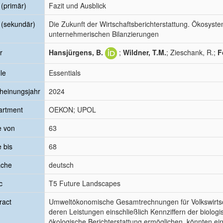
l (primär)
Fazit und Ausblick
l (sekundär)
Die Zukunft der Wirtschaftsberichterstattung. Ökosystem
unternehmerischen Bilanzierungen
r
Hansjürgens, B.
;
Wildner, T.M.
; Zieschank, R.;
F
le
Essentials
heinungsjahr
2024
artment
OEKON; UPOL
e von
63
e bis
68
ache
deutsch
c
T5 Future Landscapes
ract
Umweltökonomische Gesamtrechnungen für Volkswirts
deren Leistungen einschließlich Kennziffern der biolog
ökologische Berichterstattung ermöglichen, könnten ein