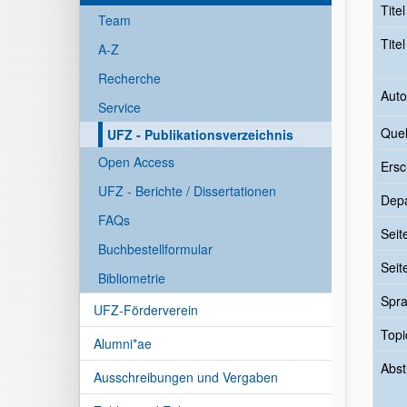
Tite
Team
Tite
A-Z
Recherche
Auto
Service
Quel
UFZ - Publikationsverzeichnis
Open Access
Ersc
UFZ - Berichte / Dissertationen
Dep
FAQs
Seit
Buchbestellformular
Seit
Bibliometrie
Spr
UFZ-Förderverein
Topi
Alumni*ae
Abst
Ausschreibungen und Vergaben