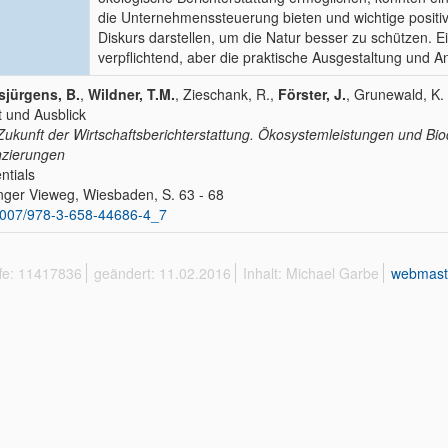
die Unternehmenssteuerung bieten und wichtige positi
Diskurs darstellen, um die Natur besser zu schützen. E
verpflichtend, aber die praktische Ausgestaltung und A
sjürgens, B.
,
Wildner, T.M.
, Zieschank, R.,
Förster, J.
, Grunewald, K.
t und Ausblick
Zukunft der Wirtschaftsberichterstattung. Ökosystemleistungen und Bio
nzierungen
ntials
nger Vieweg, Wiesbaden, S. 63 - 68
1007/978-3-658-44686-4_7
ffe: 11417836
geändert: 11.02.2016
Inhalt: Michael Garbe
webmast