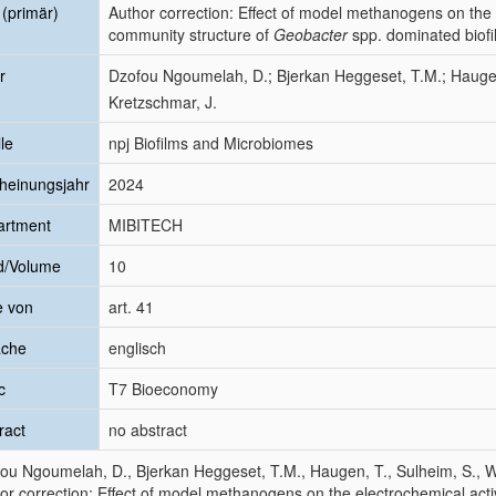
l (primär)
Author correction: Effect of model methanogens on the el
community structure of
Geobacter
spp. dominated biof
r
Dzofou Ngoumelah, D.; Bjerkan Heggeset, T.M.; Haugen,
Kretzschmar, J.
le
npj Biofilms and Microbiomes
heinungsjahr
2024
artment
MIBITECH
d/Volume
10
e von
art. 41
ache
englisch
c
T7 Bioeconomy
ract
no abstract
ou Ngoumelah, D., Bjerkan Heggeset, T.M., Haugen, T., Sulheim, S., W
or correction: Effect of model methanogens on the electrochemical activi