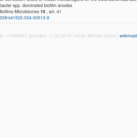
bacter
spp. dominated biofilm anodes
Biofilms Microbiomes
10
, art. 41
1038/s41522-024-00513-9
ffe: 11435508
geändert: 11.02.2016
Inhalt: Michael Garbe
webmast