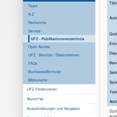
Tite
Team
A-Z
Auto
Recherche
Service
Quel
UFZ - Publikationsverzeichnis
Ersc
Open Access
Dep
UFZ - Berichte / Dissertationen
Ban
FAQs
Buchbestellformular
Seit
Bibliometrie
Spr
UFZ-Förderverein
Topi
Alumni*ae
Abst
Ausschreibungen und Vergaben
Dzof
Auth