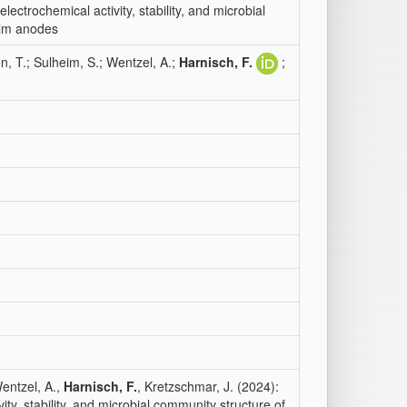
ectrochemical activity, stability, and microbial
ilm anodes
 T.; Sulheim, S.; Wentzel, A.;
Harnisch, F.
;
entzel, A.,
Harnisch, F.
, Kretzschmar, J. (2024):
ty, stability, and microbial community structure of