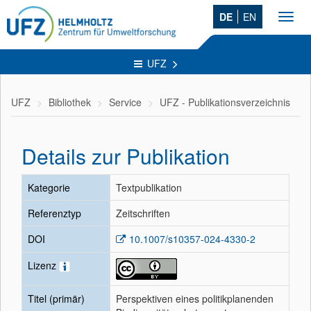
DE
EN
Toggl
navig
UFZ
UFZ
Bibliothek
Service
UFZ - Publikationsverzeichnis
Details zur Publikation
Kategorie
Textpublikation
Referenztyp
Zeitschriften
DOI
10.1007/s10357-024-4330-2
Lizenz
Titel (primär)
Perspektiven eines politikplanenden