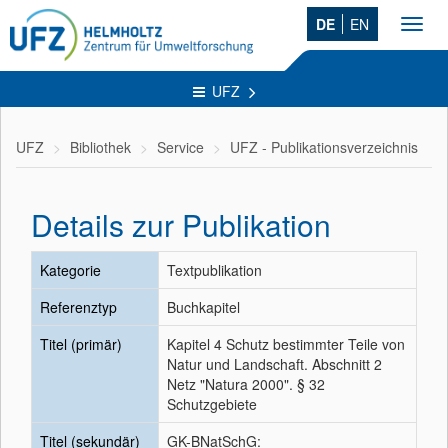
DE
EN
Toggl
navig
UFZ
UFZ
Bibliothek
Service
UFZ - Publikationsverzeichnis
Details zur Publikation
Kategorie
Textpublikation
Referenztyp
Buchkapitel
Titel (primär)
Kapitel 4 Schutz bestimmter Teile von
Natur und Landschaft. Abschnitt 2
Netz "Natura 2000". § 32
Schutzgebiete
Titel (sekundär)
GK-BNatSchG: