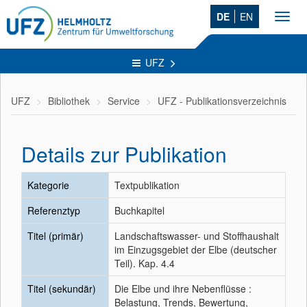
DE
EN
Toggl
navig
UFZ
UFZ
Bibliothek
Service
UFZ - Publikationsverzeichnis
Details zur Publikation
Kategorie
Textpublikation
Referenztyp
Buchkapitel
Titel (primär)
Landschaftswasser- und Stoffhaushalt
im Einzugsgebiet der Elbe (deutscher
Teil). Kap. 4.4
Titel (sekundär)
Die Elbe und ihre Nebenflüsse :
Belastung, Trends, Bewertung,