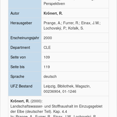
Perspektiven
Autor
Krönert, R.
Herausgeber
Prange, A.; Furrer, R.; Einax, J.W.;
Lochovský, P.; Kofalk, S.
Erscheinungsjahr
2000
Department
CLE
Seite von
109
Seite bis
119
Sprache
deutsch
UFZ Bestand
Leipzig, Bibliothek, Magazin,
00236904, 01-1246
Krönert, R.
(2000):
Landschaftswasser- und Stoffhaushalt im Einzugsgebiet
der Elbe (deutscher Teil). Kap. 4.4
In: Prange, A., Furrer, R., Einax, J.W., Lochovský, P.,