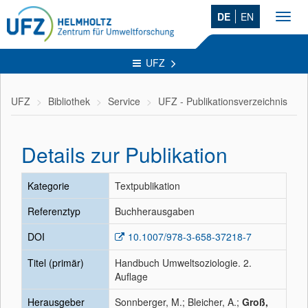
DE
EN
Toggl
navig
UFZ
UFZ
Bibliothek
Service
UFZ - Publikationsverzeichnis
Details zur Publikation
Kategorie
Textpublikation
Referenztyp
Buchherausgaben
DOI
10.1007/978-3-658-37218-7
Titel (primär)
Handbuch Umweltsoziologie. 2.
Auflage
Herausgeber
Sonnberger, M.; Bleicher, A.;
Groß,