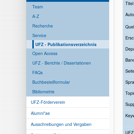
Tite
Team
Auto
A-Z
Recherche
Quel
Service
Ersc
UFZ - Publikationsverzeichnis
Dep
Open Access
Ban
UFZ - Berichte / Dissertationen
Seit
FAQs
Buchbestellformular
Spr
Bibliometrie
Topi
UFZ-Förderverein
Sup
Alumni*ae
Key
Ausschreibungen und Vergaben
UFZ