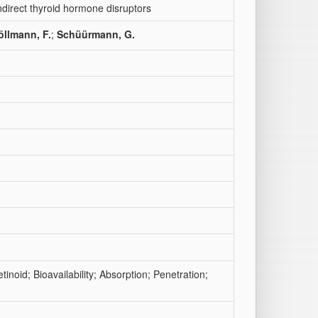
 indirect thyroid hormone disruptors
llmann, F.
;
Schüürmann, G.
inoid; Bioavailability; Absorption; Penetration;