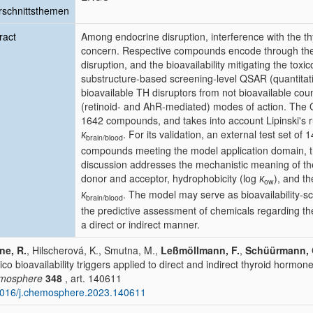
schnittsthemen
ract
Among endocrine disruption, interference with the th
concern. Respective compounds encode through their 
disruption, and the bioavailability mitigating the toxic
substructure-based screening-level QSAR (quantitative
bioavailable TH disruptors from not bioavailable coun
(retinoid- and AhR-mediated) modes of action. The 
1642 compounds, and takes into account Lipinski's rul
. For its validation, an external test set 
K
brain/blood
compounds meeting the model application domain, th
discussion addresses the mechanistic meaning of the 
donor and acceptor, hydrophobicity (log
), and t
K
ow
. The model may serve as bioavailability-sc
K
brain/blood
the predictive assessment of chemicals regarding thei
a direct or indirect manner.
ne, R.
, Hilscherová, K., Smutna, M.,
Leßmöllmann, F.
,
Schüürmann, 
ilico bioavailability triggers applied to direct and indirect thyroid hormon
mosphere
348
, art. 140611
016/j.chemosphere.2023.140611