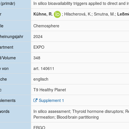
l (primär)
In silico bioavailability triggers applied to direct and
r
Kühne, R.
; Hilscherová, K.; Smutna, M.;
Leßmö
le
Chemosphere
heinungsjahr
2024
artment
EXPO
d/Volume
348
e von
art. 140611
ache
englisch
c
T9 Healthy Planet
plements
Supplement 1
words
In silico assessment; Thyroid hormone disruptors; Ret
Permeation; Blood/brain partitioning
ERGO