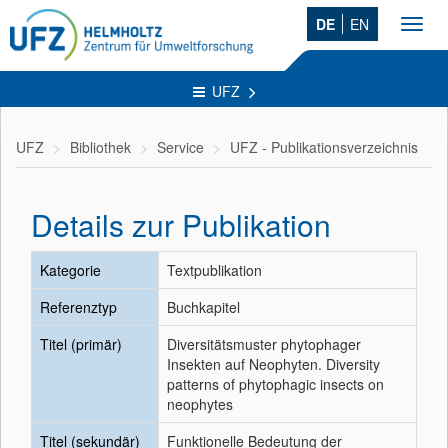
DE
EN
Toggl
navig
UFZ
UFZ
Bibliothek
Service
UFZ - Publikationsverzeichnis
Details zur Publikation
Kategorie
Textpublikation
Referenztyp
Buchkapitel
Titel (primär)
Diversitätsmuster phytophager
Insekten auf Neophyten. Diversity
patterns of phytophagic insects on
neophytes
Titel (sekundär)
Funktionelle Bedeutung der