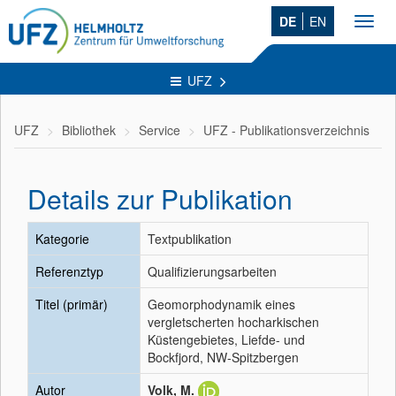
DE
EN
Toggl
navig
UFZ
UFZ
Bibliothek
Service
UFZ - Publikationsverzeichnis
Details zur Publikation
Kategorie
Textpublikation
Referenztyp
Qualifizierungsarbeiten
Titel (primär)
Geomorphodynamik eines
vergletscherten hocharkischen
Küstengebietes, Liefde- und
Bockfjord, NW-Spitzbergen
Autor
Volk, M.