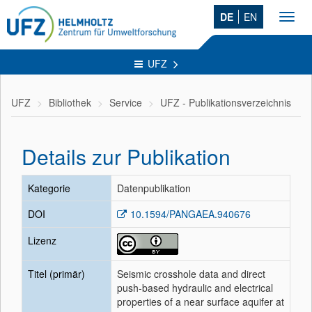
DE
EN
Toggl
navig
UFZ
UFZ
Bibliothek
Service
UFZ - Publikationsverzeichnis
Details zur Publikation
Kategorie
Datenpublikation
DOI
10.1594/PANGAEA.940676
Lizenz
Titel (primär)
Seismic crosshole data and direct
push-based hydraulic and electrical
properties of a near surface aquifer at