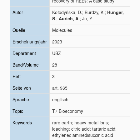
recovery of REEs: A case study
Autor
Kołodyńska, D.; Burdzy, K.;
Hunger,
S.
;
Aurich, A.
; Ju, Y.
Quelle
Molecules
Erscheinungsjahr
2023
Department
UBZ
Band/Volume
28
Heft
3
Seite von
art. 965
Sprache
englisch
Topic
T7 Bioeconomy
Keywords
rare earth; heavy metal ions;
leaching; citric acid; tartaric acid;
ethylenediaminedisuccinic acid