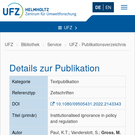
DE
EN
Toggl
navig
UFZ
UFZ
Bibliothek
Service
UFZ - Publikationsverzeichnis
Details zur Publikation
Kategorie
Textpublikation
Referenztyp
Zeitschriften
DOI
10.1080/09505431.2022.2143343
Titel (primär)
Institutionalised ignorance in policy
and regulation
Autor
Paul, K.T.; Vanderslott, S.;
Gross, M.