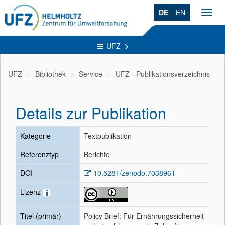
DE
EN
Toggl
navig
UFZ
UFZ
Bibliothek
Service
UFZ - Publikationsverzeichnis
Details zur Publikation
Kategorie
Textpublikation
Referenztyp
Berichte
DOI
10.5281/zenodo.7038961
Lizenz
Titel (primär)
Policy Brief: Für Ernährungssicherheit