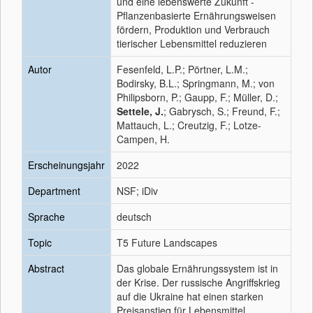
und eine lebenswerte Zukunft -
Pflanzenbasierte Ernährungsweisen
fördern, Produktion und Verbrauch
tierischer Lebensmittel reduzieren
Autor
Fesenfeld, L.P.; Pörtner, L.M.;
Bodirsky, B.L.; Springmann, M.; von
Philipsborn, P.; Gaupp, F.; Müller, D.;
Settele, J.
; Gabrysch, S.; Freund, F.;
Mattauch, L.; Creutzig, F.; Lotze-
Campen, H.
Erscheinungsjahr
2022
Department
NSF; iDiv
Sprache
deutsch
Topic
T5 Future Landscapes
Abstract
Das globale Ernährungssystem ist in
der Krise. Der russische Angriffskrieg
auf die Ukraine hat einen starken
Preisanstieg für Lebensmittel,