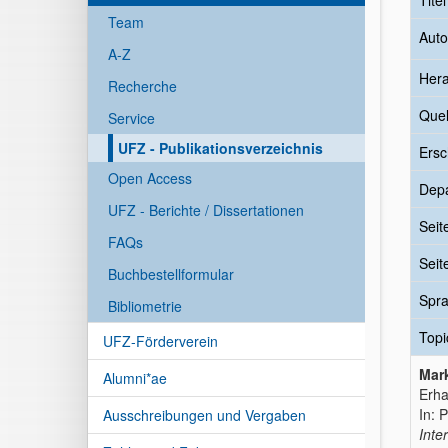
Tite
Team
Auto
A-Z
Her
Recherche
Quel
Service
UFZ - Publikationsverzeichnis
Ersc
Open Access
Dep
UFZ - Berichte / Dissertationen
Seit
FAQs
Seit
Buchbestellformular
Spr
Bibliometrie
Topi
UFZ-Förderverein
Mark
Alumni*ae
Erha
In: 
Ausschreibungen und Vergaben
Inte