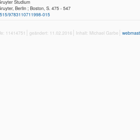
ruyter Studium
ruyter, Berlin ; Boston, S. 475 - 547
1515/9783110711998-015
ffe: 11414751
geändert: 11.02.2016
Inhalt: Michael Garbe
webmast