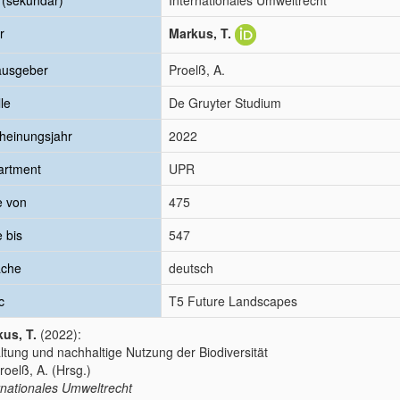
l (sekundär)
Internationales Umweltrecht
r
Markus, T.
ausgeber
Proelß, A.
le
De Gruyter Studium
heinungsjahr
2022
artment
UPR
e von
475
e bis
547
ache
deutsch
c
T5 Future Landscapes
us, T.
(2022):
ltung und nachhaltige Nutzung der Biodiversität
Proelß, A. (Hrsg.)
rnationales Umweltrecht