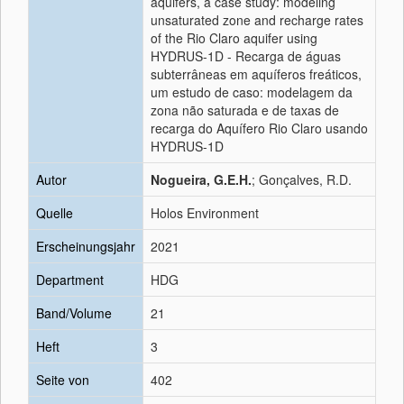
aquifers, a case study: modeling
unsaturated zone and recharge rates
of the Rio Claro aquifer using
HYDRUS-1D - Recarga de águas
subterrâneas em aquíferos freáticos,
um estudo de caso: modelagem da
zona não saturada e de taxas de
recarga do Aquífero Rio Claro usando
HYDRUS-1D
Autor
Nogueira, G.E.H.
; Gonçalves, R.D.
Quelle
Holos Environment
Erscheinungsjahr
2021
Department
HDG
Band/Volume
21
Heft
3
Seite von
402