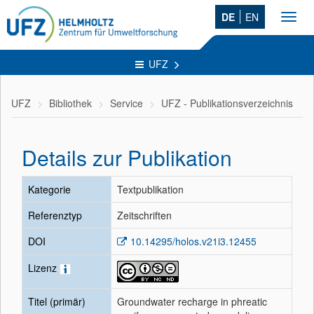
DE
EN
Toggl
navig
UFZ
UFZ
Bibliothek
Service
UFZ - Publikationsverzeichnis
Details zur Publikation
Kategorie
Textpublikation
Referenztyp
Zeitschriften
DOI
10.14295/holos.v21i3.12455
Lizenz
Titel (primär)
Groundwater recharge in phreatic