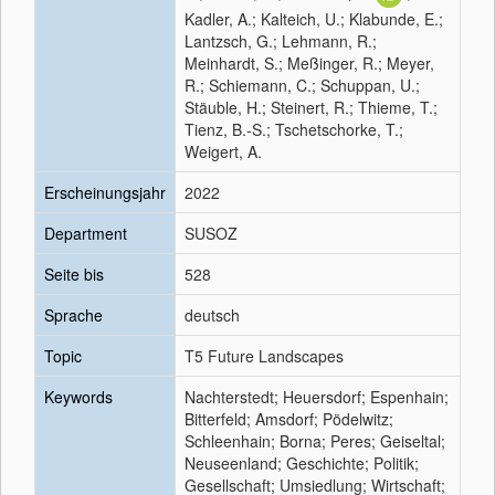
Kadler, A.; Kalteich, U.; Klabunde, E.;
Lantzsch, G.; Lehmann, R.;
Meinhardt, S.; Meßinger, R.; Meyer,
R.; Schiemann, C.; Schuppan, U.;
Stäuble, H.; Steinert, R.; Thieme, T.;
Tienz, B.-S.; Tschetschorke, T.;
Weigert, A.
Erscheinungsjahr
2022
Department
SUSOZ
Seite bis
528
Sprache
deutsch
Topic
T5 Future Landscapes
Keywords
Nachterstedt; Heuersdorf; Espenhain;
Bitterfeld; Amsdorf; Pödelwitz;
Schleenhain; Borna; Peres; Geiseltal;
Neuseenland; Geschichte; Politik;
Gesellschaft; Umsiedlung; Wirtschaft;