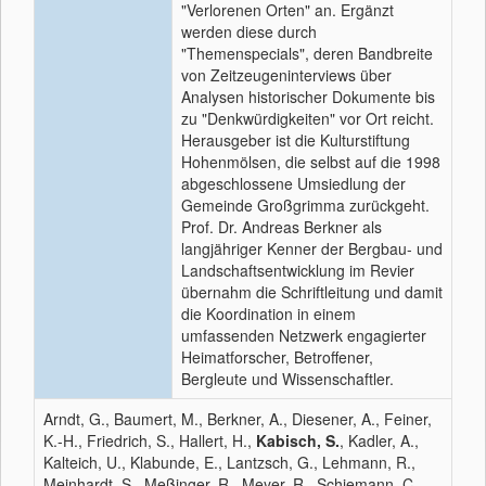
"Verlorenen Orten" an. Ergänzt
werden diese durch
"Themenspecials", deren Bandbreite
von Zeitzeugeninterviews über
Analysen historischer Dokumente bis
zu "Denkwürdigkeiten" vor Ort reicht.
Herausgeber ist die Kulturstiftung
Hohenmölsen, die selbst auf die 1998
abgeschlossene Umsiedlung der
Gemeinde Großgrimma zurückgeht.
Prof. Dr. Andreas Berkner als
langjähriger Kenner der Bergbau- und
Landschaftsentwicklung im Revier
übernahm die Schriftleitung und damit
die Koordination in einem
umfassenden Netzwerk engagierter
Heimatforscher, Betroffener,
Bergleute und Wissenschaftler.
Arndt, G., Baumert, M., Berkner, A., Diesener, A., Feiner,
K.-H., Friedrich, S., Hallert, H.,
Kabisch, S.
, Kadler, A.,
Kalteich, U., Klabunde, E., Lantzsch, G., Lehmann, R.,
Meinhardt, S., Meßinger, R., Meyer, R., Schiemann, C.,