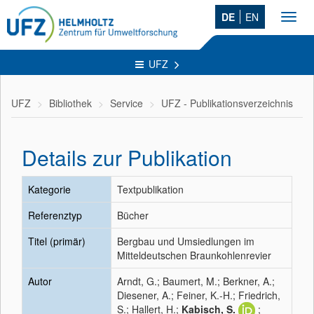
DE
EN
Toggl
navig
UFZ
UFZ
Bibliothek
Service
UFZ - Publikationsverzeichnis
Details zur Publikation
Kategorie
Textpublikation
Referenztyp
Bücher
Titel (primär)
Bergbau und Umsiedlungen im
Mitteldeutschen Braunkohlenrevier
Autor
Arndt, G.; Baumert, M.; Berkner, A.;
Diesener, A.; Feiner, K.-H.; Friedrich,
S.; Hallert, H.;
Kabisch, S.
;