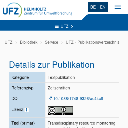
DE
EN
Toggl
navig
UFZ
UFZ
Bibliothek
Service
UFZ - Publikationsverzeichnis
Details zur Publikation
Kategorie
Textpublikation
Referenztyp
Zeitschriften
DOI
10.1088/1748-9326/ac44c6
Lizenz
Titel (primär)
Transdisciplinary resource monitoring