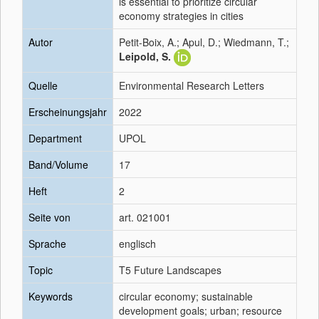
is essential to prioritize circular
economy strategies in cities
Autor
Petit-Boix, A.; Apul, D.; Wiedmann, T.;
Leipold, S.
Quelle
Environmental Research Letters
Erscheinungsjahr
2022
Department
UPOL
Band/Volume
17
Heft
2
Seite von
art. 021001
Sprache
englisch
Topic
T5 Future Landscapes
Keywords
circular economy; sustainable
development goals; urban; resource