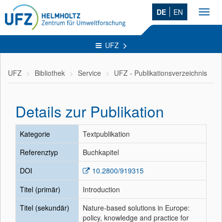
DE
EN
Toggl
navig
UFZ
UFZ
Bibliothek
Service
UFZ - Publikationsverzeichnis
Details zur Publikation
Kategorie
Textpublikation
Referenztyp
Buchkapitel
DOI
10.2800/919315
Titel (primär)
Introduction
Titel (sekundär)
Nature-based solutions in Europe:
policy, knowledge and practice for