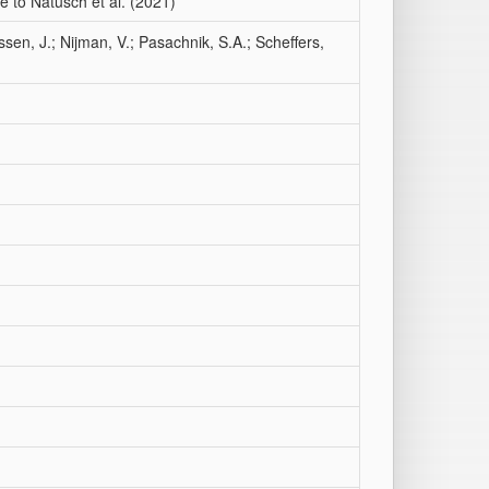
e to Natusch et al. (2021)
ssen, J.; Nijman, V.; Pasachnik, S.A.; Scheffers,