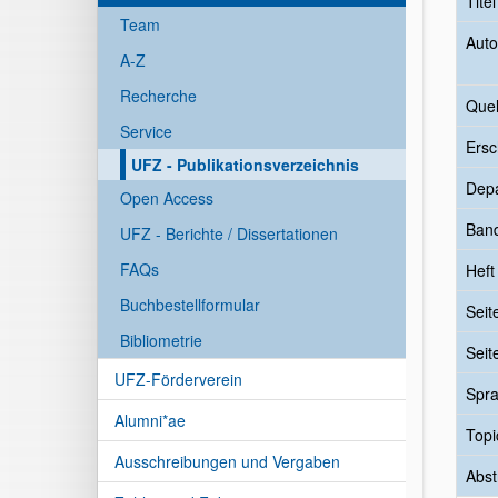
Tite
Team
Auto
A-Z
Recherche
Quel
Service
Ersc
UFZ - Publikationsverzeichnis
Dep
Open Access
Ban
UFZ - Berichte / Dissertationen
FAQs
Heft
Buchbestellformular
Seit
Bibliometrie
Seit
UFZ-Förderverein
Spr
Alumni*ae
Topi
Ausschreibungen und Vergaben
Abst