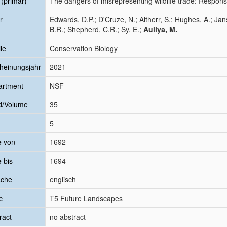
l (primär)
The dangers of misrepresenting wildlife trade: Respons
r
Edwards, D.P.; D'Cruze, N.; Altherr, S.; Hughes, A.; Jan
B.R.; Shepherd, C.R.; Sy, E.;
Auliya, M.
le
Conservation Biology
heinungsjahr
2021
artment
NSF
d/Volume
35
5
e von
1692
e bis
1694
ache
englisch
c
T5 Future Landscapes
ract
no abstract