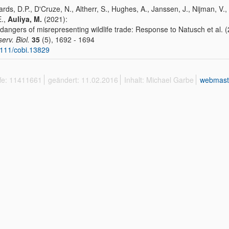
rds, D.P., D'Cruze, N., Altherr, S., Hughes, A., Janssen, J., Nijman, V.
E.,
Auliya, M.
(2021):
dangers of misrepresenting wildlife trade: Response to Natusch et al. 
erv. Biol.
35
(5), 1692 - 1694
111/cobi.13829
ffe: 11411661
geändert: 11.02.2016
Inhalt: Michael Garbe
webmast