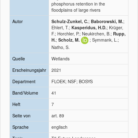
phosphorus retention in the
floodplains of large rivers
Autor
Schulz-Zunkel, C.
;
Baborowski, M.
;
Ehlert, T.;
Kasperidus, H.D.
; Krüger,
F.; Horchler, P.; Neukirchen, B.;
Rupp,
H.
;
Scholz, M.
; Symmank, L.;
Natho, S.
Quelle
Wetlands
Erscheinungsjahr
2021
Department
FLOEK; NSF; BOSYS
Band/Volume
41
Heft
7
Seite von
art. 89
Sprache
englisch