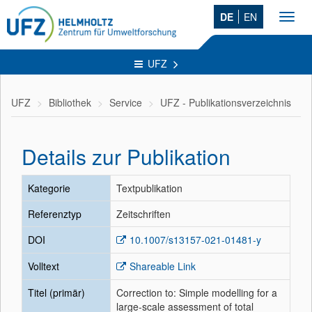
DE
EN
Toggl
navig
UFZ
UFZ
Bibliothek
Service
UFZ - Publikationsverzeichnis
Details zur Publikation
Kategorie
Textpublikation
Referenztyp
Zeitschriften
DOI
10.1007/s13157-021-01481-y
Volltext
Shareable Link
Titel (primär)
Correction to: Simple modelling for a
large-scale assessment of total