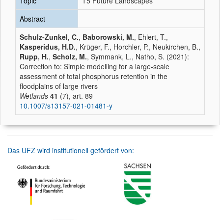
Topic
T5 Future Landscapes
Abstract
Schulz-Zunkel, C.
,
Baborowski, M.
, Ehlert, T.,
Kasperidus, H.D.
, Krüger, F., Horchler, P., Neukirchen, B.,
Rupp, H.
,
Scholz, M.
, Symmank, L., Natho, S. (2021):
Correction to: Simple modelling for a large-scale
assessment of total phosphorus retention in the
floodplains of large rivers
Wetlands
41
(7), art. 89
10.1007/s13157-021-01481-y
Das UFZ wird institutionell gefördert von: