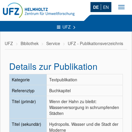
DE
EN
Toggl
navig
UFZ
UFZ
Bibliothek
Service
UFZ - Publikationsverzeichnis
Details zur Publikation
Kategorie
Textpublikation
Referenztyp
Buchkapitel
Titel (primär)
Wenn der Hahn zu bleibt:
Wasserversorgung in schrumpfenden
Städten
Titel (sekundär)
Hydropolis. Wasser und die Stadt der
Moderne