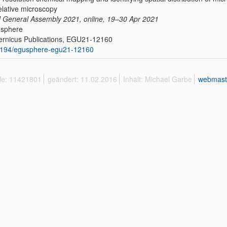
elative microscopy
General Assembly 2021, online, 19–30 Apr 2021
sphere
rnicus Publications, EGU21-12160
5194/egusphere-egu21-12160
ffe: 11421801
geändert: 11.02.2016
Inhalt: Michael Garbe
webmast