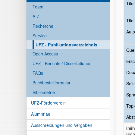
Tite
Team
A-Z
Tite
Recherche
Auto
Service
UFZ - Publikationsverzeichnis
Quel
Open Access
Ersc
UFZ - Berichte / Dissertationen
Dep
FAQs
Buchbestellformular
Seit
Bibliometrie
Spr
UFZ-Förderverein
Topi
Alumni*ae
Abst
Ausschreibungen und Vergaben
Imi
High