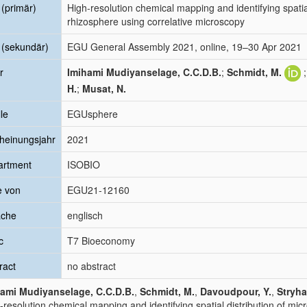
l (primär)
High-resolution chemical mapping and identifying spatial
rhizosphere using correlative microscopy
l (sekundär)
EGU General Assembly 2021, online, 19–30 Apr 2021
r
Imihami Mudiyanselage, C.C.D.B.
;
Schmidt, M.
H.
;
Musat, N.
le
EGUsphere
heinungsjahr
2021
artment
ISOBIO
e von
EGU21-12160
ache
englisch
c
T7 Bioeconomy
ract
no abstract
hami Mudiyanselage, C.C.D.B.
,
Schmidt, M.
,
Davoudpour, Y.
,
Stryha
-resolution chemical mapping and identifying spatial distribution of mic