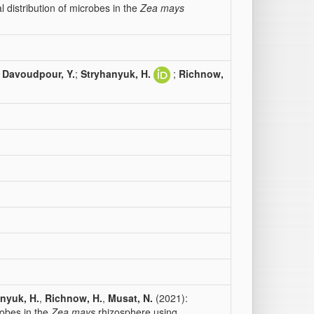
 distribution of microbes in the
Zea mays
;
Davoudpour, Y.
;
Stryhanyuk, H.
;
Richnow,
nyuk, H.
,
Richnow, H.
,
Musat, N.
(2021):
robes in the
Zea mays
rhizosphere using