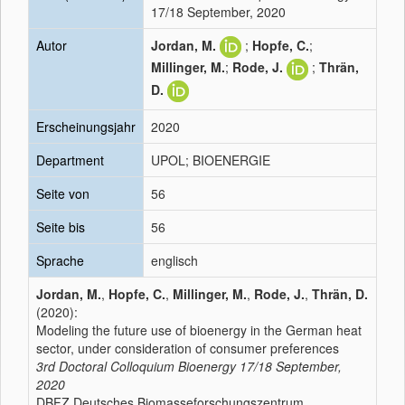
17/18 September, 2020
Autor
Jordan, M.
;
Hopfe, C.
;
Millinger, M.
;
Rode, J.
;
Thrän,
D.
Erscheinungsjahr
2020
Department
UPOL; BIOENERGIE
Seite von
56
Seite bis
56
Sprache
englisch
Jordan, M.
,
Hopfe, C.
,
Millinger, M.
,
Rode, J.
,
Thrän, D.
(2020):
Modeling the future use of bioenergy in the German heat
sector, under consideration of consumer preferences
3rd Doctoral Colloquium Bioenergy 17/18 September,
2020
DBFZ Deutsches Biomasseforschungszentrum