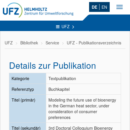
DE
EN
Toggl
navig
UFZ
UFZ
Bibliothek
Service
UFZ - Publikationsverzeichnis
Details zur Publikation
Kategorie
Textpublikation
Referenztyp
Buchkapitel
Titel (primär)
Modeling the future use of bioenergy
in the German heat sector, under
consideration of consumer
preferences
Titel (sekundär)
3rd Doctoral Colloquium Bioenergy